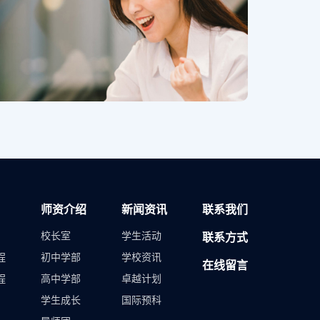
师资介绍
新闻资讯
联系我们
校长室
学生活动
联系方式
程
初中学部
学校资讯
在线留言
程
高中学部
卓越计划
学生成长
国际预科