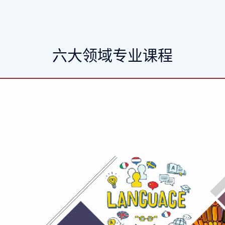
六大领域专业课程