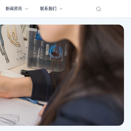
新闻资讯
联系我们