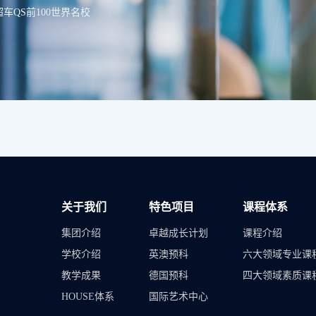
QS前100世界名校
关于我们
特色项目
课程体系
集团介绍
卓越成长计划
课程介绍
学校介绍
英澳预科
六大领域专业课
教学成果
德国预科
四大领域素质课
HOUSE体系
国际艺术中心