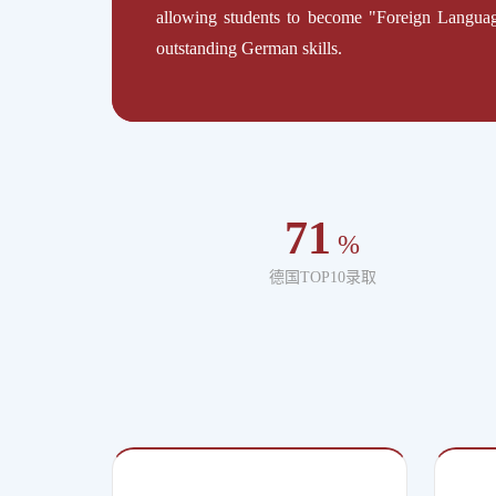
allowing students to become "Foreign Language
outstanding German skills.
71
%
德国TOP10录取