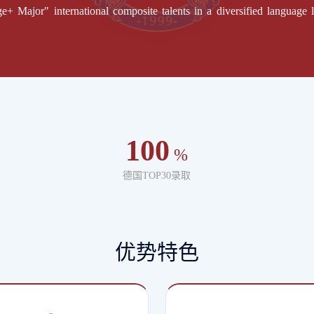
+ Major" international composite talents in a diversified language l
100
%
德国TOP30录取
优势特色