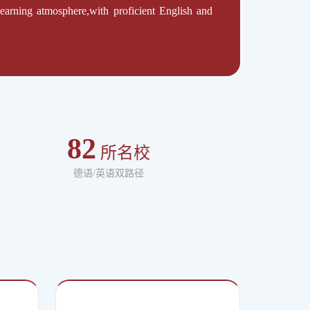
earning atmosphere,with proficient English and
82
所名校
德语/英语双路径