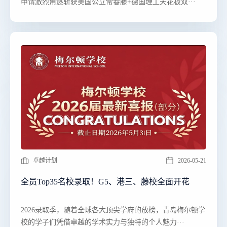
申请激烈角逐斩获美国公立常春藤+德国理工天花板双···
卓越计划
2026-05-21
全员Top35名校录取！G5、港三、藤校全面开花
​​2026录取季，随着全球各大顶尖学府的放榜，青岛梅尔顿学
校的学子们凭借卓越的学术实力与独特的个人魅力···