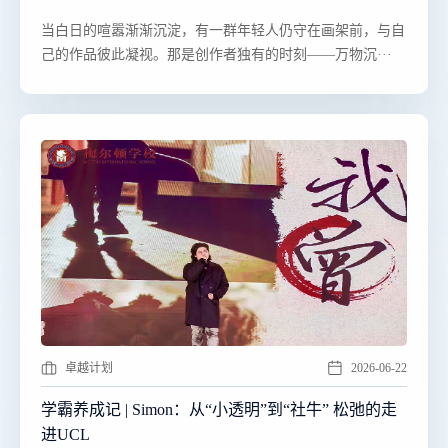
​​当白日的喧嚣渐渐沉淀，有一群年轻人仍守在画架前，与自
己的作品彼此凝视。那是创作者独有的时刻——万物沉···
卓越计划
2026-06-22
学霸养成记 | Simon：从“小透明”到“社牛” 松弛的走
进UCL