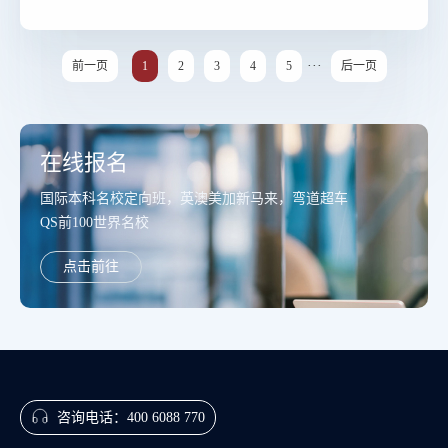
···
前一页
1
2
3
4
5
后一页
在线报名
国际本科名校定向班，英澳美加新马来，弯道超车
QS前100世界名校
点击前往
咨询电话：
400 6088 770