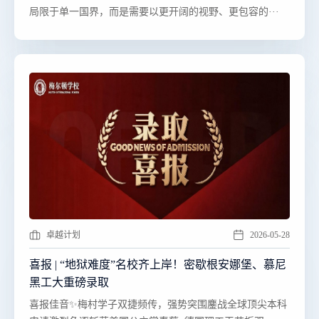
局限于单一国界，而是需要以更开阔的视野、更包容的···
卓越计划
2026-05-28
喜报 | “地狱难度”名校齐上岸！密歇根安娜堡、慕尼
黑工大重磅录取
​​喜报佳音✨梅村学子双捷频传，强势突围鏖战全球顶尖本科