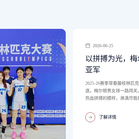
总决赛
支强队同台角
亚军！少年们
···