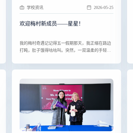
学校资讯
2026-05-25
欢迎梅村新成员——星星！
​​我的梅村奇遇记记得五一假期那天，我正缩在路边
打盹，肚子饿得咕咕叫。突然，一双温柔的手轻轻
摸了摸我的头···