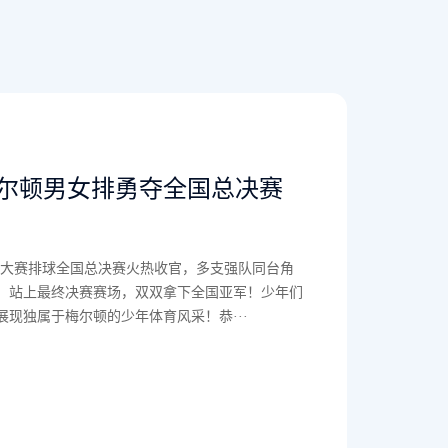
2026-06-15
青春为名 世界为
啦
​六月，风从海上吹
奋笔疾书，把六年的
群曾被世界温柔以待
了解详情