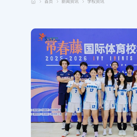
首页
新闻资讯
学校资讯
2026-06-25
以拼搏为光，梅尔顿男女排勇夺全国
亚军
​2025-26赛季常春藤校林匹克大赛排球全国总决赛火热收官，多
逐。梅尔顿男女排一路闯关，站上最终决赛赛场，双双拿下全国
热血拼搏的模样，淋漓尽致展现独属于梅尔顿的少年体育风采！恭
了解详情