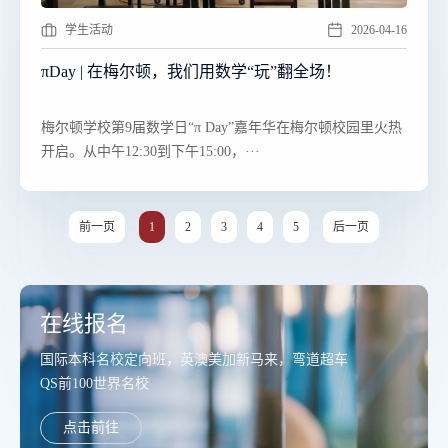
学生活动
2026-04-16
πDay | 在梅尔顿，我们用数学“玩”翻全场！
​​梅尔顿学校第9届数学日“π Day”嘉年华在梅尔顿校园里火热
开启。从中午12:30到下午15:00，···
前一页
1
2
3
4
5
后一页
在线报名
国际本科名校定向班，英澳美加新马来，弯道超车
QS前100世界名校
点击前往